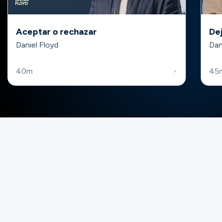
Aceptar o rechazar
Dej
Daniel Floyd
Dan
40m
45
Te invitamos a la
Noche de las
Mujeres