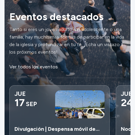
Eventos destacados
Tanto si eres un joven adulto, un adolescente o una
familia, hay muchísimas formas de participar en la vida
de la iglesia y profundizar en tu fe. ¡Echa un vistazo a
los próximos eventos!
Ver todos los eventos
JUE
JUE
17
24
SEP
Divulgación | Despensa móvil de
Noche
alimentos