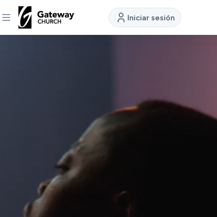
Iniciar sesión
DESCUBRE
Quiénes
somos
Ver
Ubicaciones
Conectar