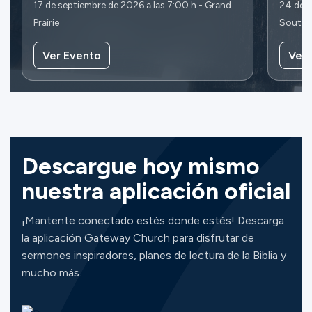
17 de septiembre de 2026 a las 7:00 h - Grand
24 de s
Prairie
Southl
Ver Evento
Ver 
Descargue hoy mismo
nuestra aplicación oficial
¡Mantente conectado estés donde estés! Descarga
la aplicación Gateway Church para disfrutar de
sermones inspiradores, planes de lectura de la Biblia y
mucho más.