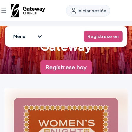
Iniciar sesión
Noche de chicas en
DESCUBRE
Menu
Regístrese en
Gateway
Quiénes
somos
Regístrese hoy
Ver
Ubicaciones
Conectar