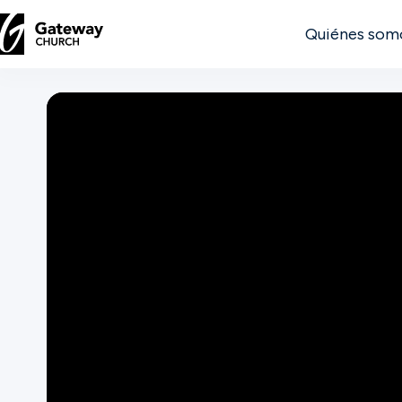
Quiénes som
DESCUBRE
Quiénes
somos
Ver
Ubicaciones
Conectar