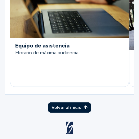
Equipo de asistencia
Horario de máxima audiencia
E
H
Volver al inicio