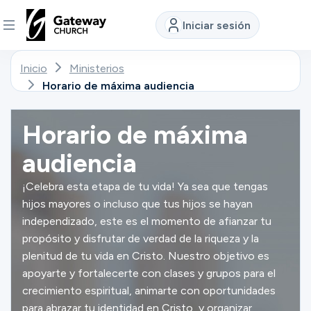
Iniciar sesión
Inicio
Ministerios
DESCUBRE
Horario de máxima audiencia
Quiénes
somos
Horario de máxima
audiencia
Ver
¡Celebra esta etapa de tu vida! Ya sea que tengas
hijos mayores o incluso que tus hijos se hayan
independizado, este es el momento de afianzar tu
Ubicaciones
propósito y disfrutar de verdad de la riqueza y la
plenitud de tu vida en Cristo. Nuestro objetivo es
apoyarte y fortalecerte con clases y grupos para el
Conectar
crecimiento espiritual, animarte con oportunidades
para abrazar tu identidad en Cristo, y organizar