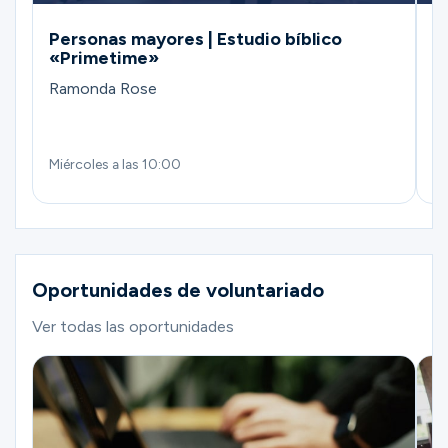
Personas mayores | Estudio bíblico
P
«Primetime»
Patsy 
Ramonda Rose
M
Miércoles a las 10:00
We
Oportunidades de voluntariado
Ver todas las oportunidades