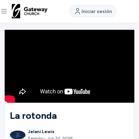
Iniciar sesión
DESCUBRE
Quiénes
somos
Ver
Ubicaciones
La rotonda
Conectar
Jelani Lewis
Sermón • Jun 22, 2026