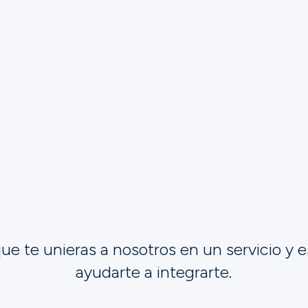
todo el mundo. Nuestr
Biblia y en el culto, y
Santo y dejándonos gui
ue te unieras a nosotros en un servicio y 
ayudarte a integrarte.