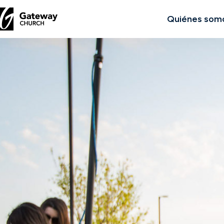
Quiénes som
DESCUBRE
Quiénes
somos
Ver
Ubicaciones
Conectar