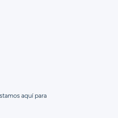
a fe está firmemente arraigada en la
 la vivimos sometiéndonos al Espíritu
ar por Él.
estamos aquí para