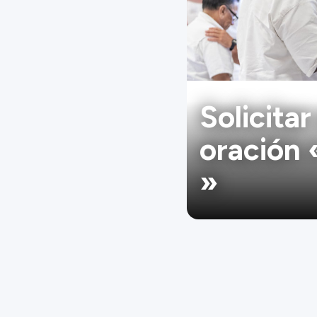
Solicitar
oración 
»