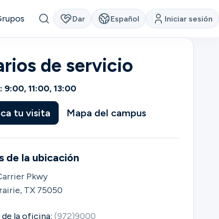
Grupos
Dar
Español
Iniciar sesión
rios de servicio
 9:00, 11:00, 13:00
ica tu visita
Mapa del campus
s de la ubicación
arrier Pkwy
rairie, TX 75050
de la oficina:
(972)9000