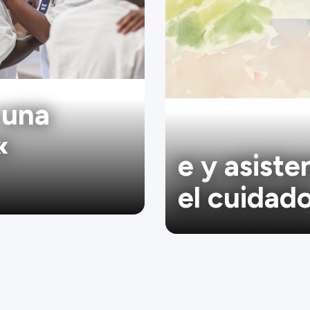
 una
«
e y asiste
el cuidad