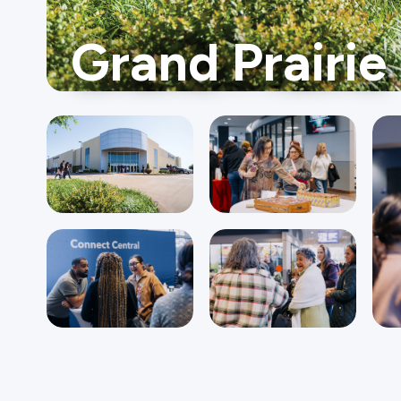
Grand Prairie
Ministerios
Grupos
Dar
Buscar
Español