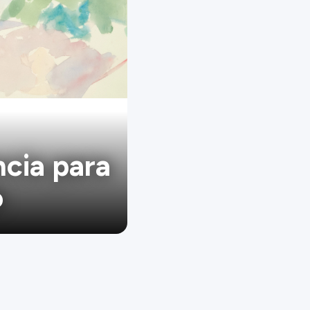
ncia para
o