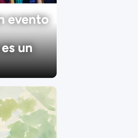
un evento
 es un