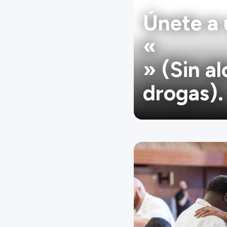
Únete a 
«
» (Sin al
drogas).