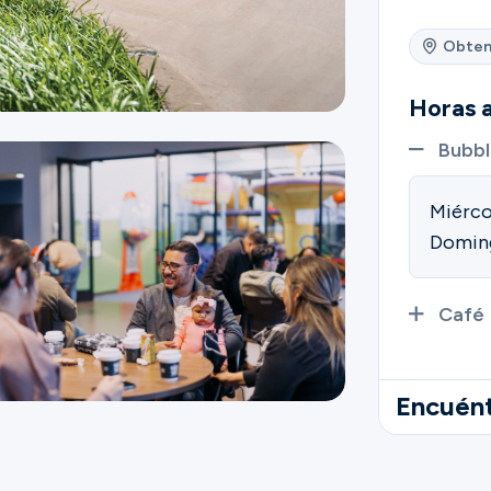
Obten
Horas a
Bubbl
Miérco
Domin
Café
Encuént