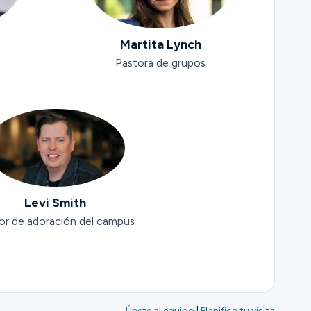
h
Martita Lynch
Pastora de grupos
Levi Smith
or de adoración del campus
Únete al equipo
|
Planifica tu visita