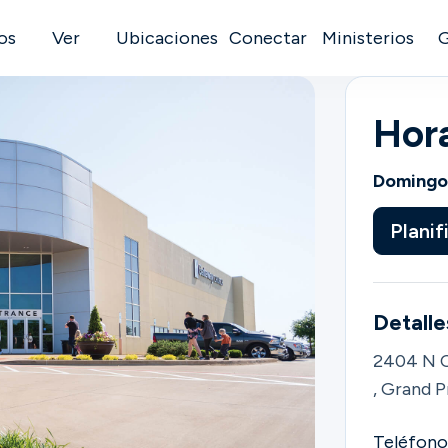
os
Ver
Ubicaciones
Conectar
Ministerios
Hora
Domingo:
Planif
Detalle
2404 N C
, Grand P
Teléfono 