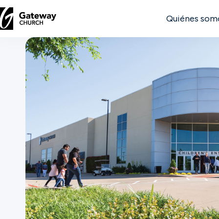
Quiénes som
DESCUBRE
Quiénes
somos
Ver
Ubicaciones
Conectar