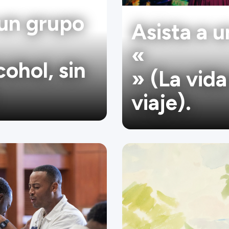
un grupo
Asista a 
«
cohol, sin
» (La vida
viaje).