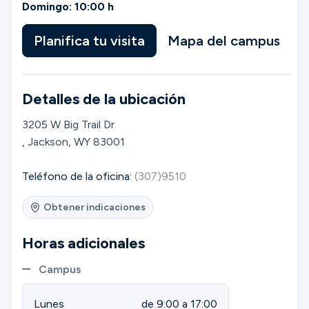
Ministerios
Domingo: 10:00 h
Planifica tu visita
Mapa del campus
Grupos
Detalles de la ubicación
Dar
3205 W Big Trail Dr
, Jackson, WY 83001
Buscar
Teléfono de la oficina:
(307)9510
Obtener indicaciones
Español
Horas adicionales
Campus
Lunes
de 9:00 a 17:00