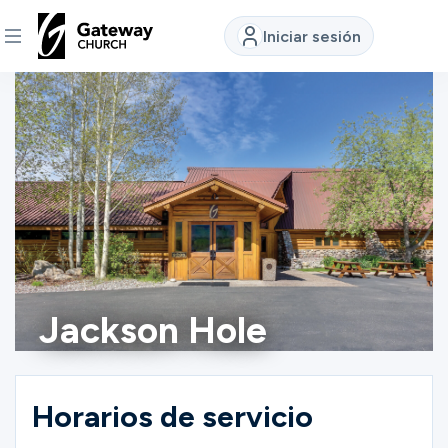
Iniciar sesión
DESCUBRE
Quiénes
somos
Ver
Jackson Hole
Ubicaciones
Conectar
Horarios de servicio