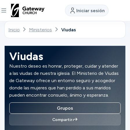
Iniciar sesión
DESCUBRE
Inicio
Ministerios
Viudas
Quiénes
somos
Viudas
Nuestro deseo es honrar, proteger, cuidar y atender
a las viudas de nuestra iglesia. El Ministerio de Viudas
Ver
de Gateway ofrece un entorno seguro y acogedor
donde las mujeres que han perdido a sus maridos
pueden encontrar consuelo, ánimo y esperanza.
Ubicaciones
Grupos
Conectar
Compartir