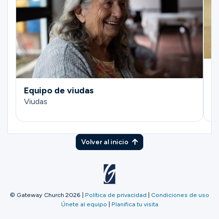
E
V
Equipo de viudas
Viudas
Volver al inicio
© Gateway Church 2026
|
Política de privacidad
|
Condiciones de uso
Únete al equipo
|
Planifica tu visita