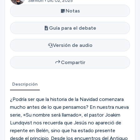
Sermón • Dic 02, 2025
Ministerios
Notas
Guía para el debate
Grupos
Versión de audio
Dar
Compartir
Buscar
Descripción
¿Podría ser que la historia de la Navidad comenzara
Español
mucho antes de lo que pensamos? En nuestra nueva
serie, «Su nombre será llamado», el pastor Joakim
Lundqvist nos recuerda que Jesús no apareció de
repente en Belén, sino que ha estado presente
desde el principio. Desde los encuentros del Antiguo