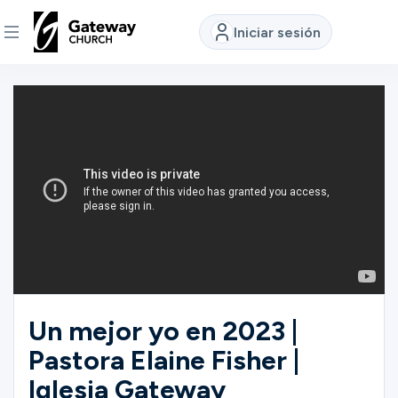
Iniciar sesión
DESCUBRE
Quiénes
somos
Ver
Ubicaciones
Un mejor yo en 2023 |
Pastora Elaine Fisher |
Conectar
Iglesia Gateway