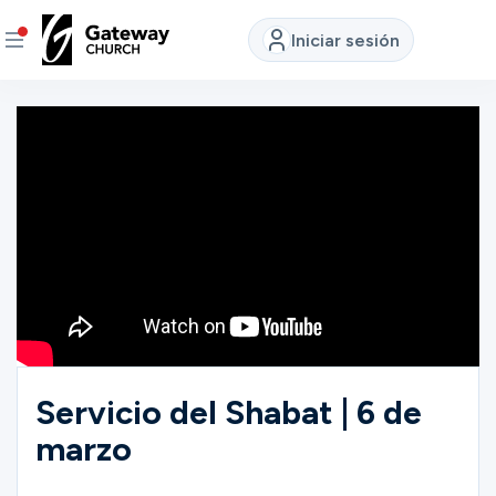
Iniciar sesión
DESCUBRE
Quiénes
somos
Ver
EN
DIRECTO
Ubicaciones
Servicio del Shabat | 6 de
marzo
Conectar