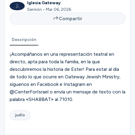
Iglesia Gateway
Ministerios
Sermón • Mar 06, 2026
Compartir
Grupos
Descripción
¡Acompáñanos en una representación teatral en
Dar
directo, apta para toda la familia, en la que
descubriremos la historia de Ester! Para estar al día
de todo lo que ocurre en Gateway Jewish Ministry,
Buscar
síguenos en Facebook e Instagram en
@CenterForIsrael o envía un mensaje de texto con la
palabra «SHABBAT» al 71010.
Español
judío