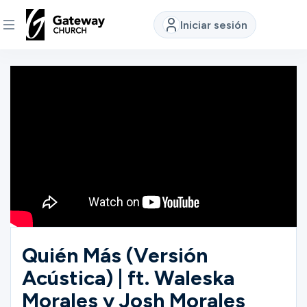
Iniciar sesión
DESCUBRE
Quiénes
somos
Ver
Ubicaciones
Quién Más (Versión
Acústica) | ft. Waleska
Conectar
Morales y Josh Morales