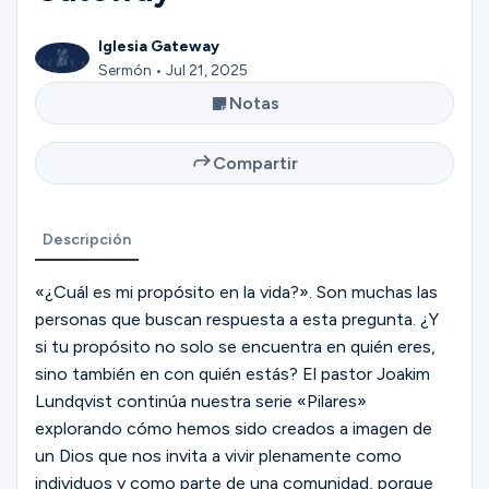
Ministerios
Iglesia Gateway
Sermón • Jul 21, 2025
Grupos
Notas
Compartir
Dar
Descripción
Buscar
«¿Cuál es mi propósito en la vida?». Son muchas las
personas que buscan respuesta a esta pregunta. ¿Y
si tu propósito no solo se encuentra en quién eres,
Español
sino también en con quién estás? El pastor Joakim
Lundqvist continúa nuestra serie «Pilares»
explorando cómo hemos sido creados a imagen de
un Dios que nos invita a vivir plenamente como
individuos y como parte de una comunidad, porque