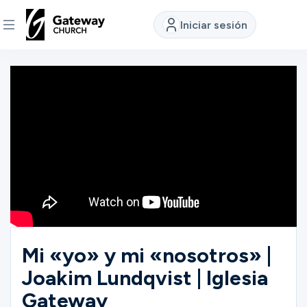
Iniciar sesión
DESCUBRE
Quiénes
somos
Ver
Ubicaciones
Mi «yo» y mi «nosotros» |
Joakim Lundqvist | Iglesia
Conectar
Gateway