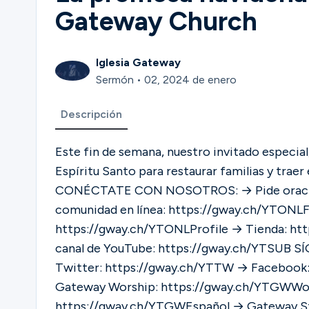
Gateway Church
Iglesia Gateway
Sermón • 02, 2024 de enero
Descripción
Este fin de semana, nuestro invitado especial
Espíritu Santo para restaurar familias y traer
CONÉCTATE CON NOSOTROS: → Pide oración:
comunidad en línea: https://gway.ch/YTONLF
https://gway.ch/YTONLProfile → Tienda: htt
canal de YouTube: https://gway.ch/YTSUB SÍGUENOS: → Instagram: https://gway.ch/YTIG →
Twitter: https://gway.ch/YTTW → Facebook: https://gway
Gateway Worship: https://gway.ch/YTGWWo
https://gway.ch/YTGWEspañol → Gateway Student