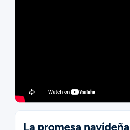
Ministerios
Grupos
Dar
Buscar
Español
La promesa navideña d