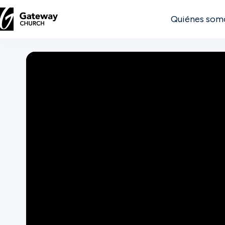
Quiénes som
DESCUBRE
Quiénes
somos
Ver
Ubicaciones
Conectar