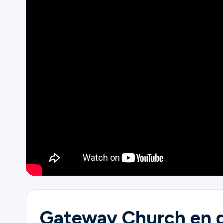
Ministerios
Grupos
Dar
Buscar
Español
Gateway Church en di