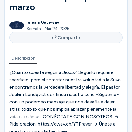
Ministerios
marzo
Iglesia Gateway
Grupos
Sermón • Mar 24, 2025
Compartir
Dar
Descripción
¿Cuánto cuesta seguir a Jesús? Seguirlo requiere
Buscar
sacrificio, pero al someter nuestra voluntad a la Suya,
encontramos la verdadera libertad y alegría. El pastor
Joakim Lundqvist continúa nuestra serie «Sígueme»
Español
con un poderoso mensaje que nos desafía a dejar
atrás todo lo que nos impida abrazar plenamente la
vida con Jesús. CONÉCTATE CON NOSOTROS: →
Pide oración: https://gway.ch/YTPrayer → Únete a
nuestra comunidad en línea: