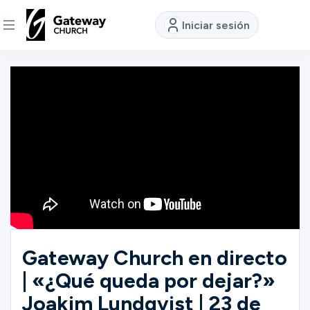
Iniciar sesión
DESCUBRE
Quiénes
somos
Ver
Ubicaciones
Gateway Church en directo
| «¿Qué queda por dejar?»
Conectar
Joakim Lundqvist | 23 de