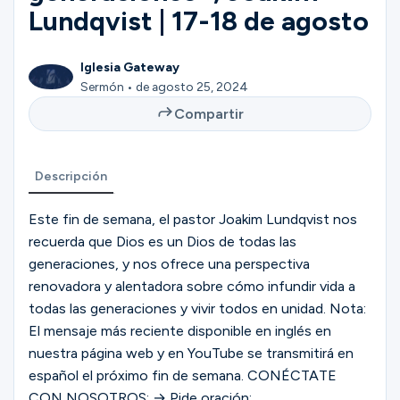
Ministerios
Lundqvist | 17-18 de agosto
Iglesia Gateway
Grupos
Sermón • de agosto 25, 2024
Compartir
Dar
Descripción
Este fin de semana, el pastor Joakim Lundqvist nos
Buscar
recuerda que Dios es un Dios de todas las
generaciones, y nos ofrece una perspectiva
renovadora y alentadora sobre cómo infundir vida a
Español
todas las generaciones y vivir todos en unidad. Nota:
El mensaje más reciente disponible en inglés en
nuestra página web y en YouTube se transmitirá en
español el próximo fin de semana. CONÉCTATE
CON NOSOTROS: → Pide oración: