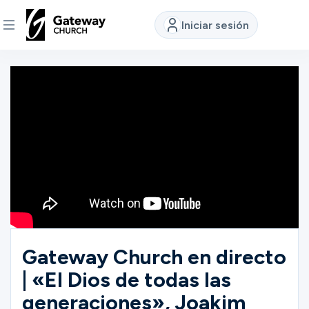
Iniciar sesión
DESCUBRE
Quiénes
somos
Ver
Ubicaciones
Gateway Church en directo
| «El Dios de todas las
Conectar
generaciones», Joakim