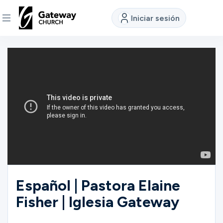
Iniciar sesión
DESCUBRE
Quiénes
somos
Ver
Ubicaciones
Español | Pastora Elaine
Fisher | Iglesia Gateway
Conectar