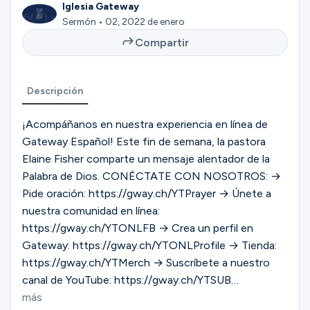
Ministerios
Iglesia Gateway
Sermón • 02, 2022 de enero
Compartir
Grupos
Descripción
Dar
¡Acompáñanos en nuestra experiencia en línea de
Gateway Español! Este fin de semana, la pastora
Elaine Fisher comparte un mensaje alentador de la
Palabra de Dios. CONÉCTATE CON NOSOTROS: →
Buscar
Pide oración: https://gway.ch/YTPrayer → Únete a
nuestra comunidad en línea:
Español
https://gway.ch/YTONLFB → Crea un perfil en
Gateway: https://gway.ch/YTONLProfile → Tienda:
https://gway.ch/YTMerch → Suscríbete a nuestro
canal de YouTube: https://gway.ch/YTSUB
SÍGUENOS: → Instagram: https://gway.ch/YTIG →
más