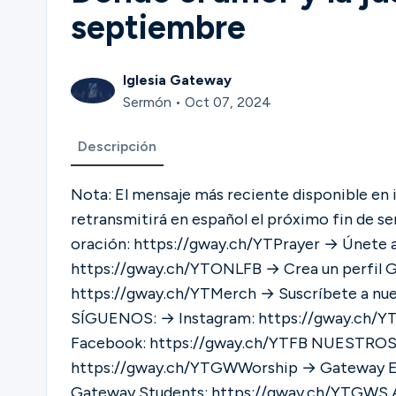
septiembre
Iglesia Gateway
Sermón • Oct 07, 2024
Descripción
Nota: El mensaje más reciente disponible en 
retransmitirá en español el próximo fin de semana. CONÉCTATE CON NOSOTR
oración: https://gway.ch/YTPrayer → Únete a
https://gway.ch/YTONLFB → Crea un perfil 
https://gway.ch/YTMerch → Suscríbete a nue
SÍGUENOS: → Instagram: https://gway.ch/Y
Facebook: https://gway.ch/YTFB NUESTROS CANALES: → Gateway Worship:
https://gway.ch/YTGWWorship → Gateway E
Gateway Students: https://gway.ch/YTGWS ACERCA DE GATEWAY CHURCH: Gateway