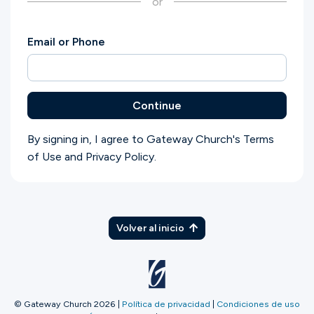
or
Ministerios
Email or Phone
Grupos
Continue
Dar
By signing in, I agree to Gateway Church's
Terms
of Use
and
Privacy Policy
.
Buscar
Español
Volver al inicio
© Gateway Church 2026
|
Política de privacidad
|
Condiciones de uso