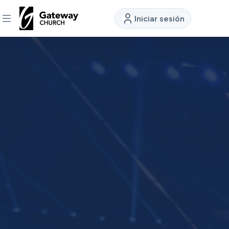
Iniciar sesión
DESCUBRE
Quiénes
somos
Ver
Ubicaciones
Conectar