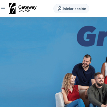
Iniciar sesión
DESCUBRE
Quiénes
somos
Ver
Ubicaciones
Conectar