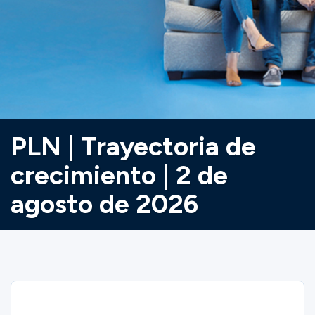
Ministerios
Grupos
Dar
PLN | Trayectoria de
crecimiento | 2 de
Buscar
agosto de 2026
Español