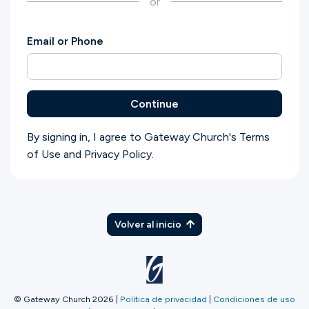
or
Ministerios
Email or Phone
Grupos
Continue
Dar
By signing in, I agree to Gateway Church's
Terms
of Use
and
Privacy Policy
.
Buscar
Español
Volver al inicio
© Gateway Church 2026
|
Política de privacidad
|
Condiciones de uso