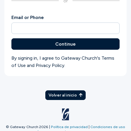
or
Ministerios
Email or Phone
Grupos
Continue
Dar
By signing in, I agree to Gateway Church's
Terms
of Use
and
Privacy Policy
.
Buscar
Español
Volver al inicio
© Gateway Church 2026
|
Política de privacidad
|
Condiciones de uso