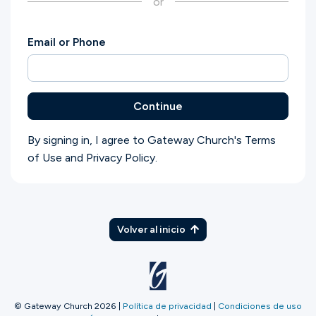
or
Ministerios
Email or Phone
Grupos
Continue
Dar
By signing in, I agree to Gateway Church's
Terms
of Use
and
Privacy Policy
.
Buscar
Español
Volver al inicio
© Gateway Church 2026
|
Política de privacidad
|
Condiciones de uso