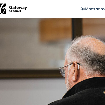
Quiénes som
DESCUBRE
Quiénes
somos
Ver
Ubicaciones
Conectar