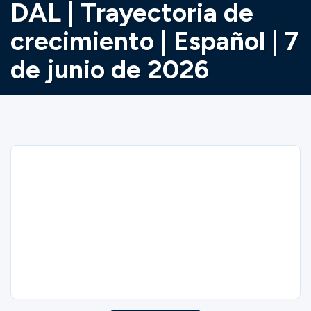
DAL | Trayectoria de
Ministerios
crecimiento | Español | 7
de junio de 2026
Grupos
Dar
Buscar
Sorry
DAL | Growth Path | Español | 6/7/2026
Español
closed on 6/7/2026.