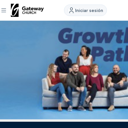
Iniciar sesión
DESCUBRE
Quiénes
somos
Ver
Ubicaciones
Conectar