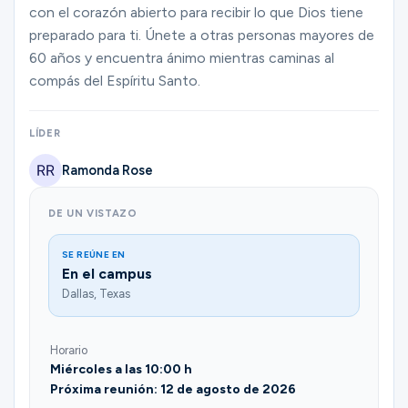
Ministerios
con el corazón abierto para recibir lo que Dios tiene
preparado para ti. Únete a otras personas mayores de
60 años y encuentra ánimo mientras caminas al
compás del Espíritu Santo.
Grupos
LÍDER
Dar
Ramonda Rose
DE UN VISTAZO
Buscar
SE REÚNE EN
En el campus
Español
Dallas, Texas
Horario
Miércoles a las 10:00 h
Próxima reunión: 12 de agosto de 2026