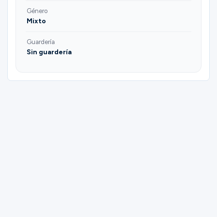
Género
Mixto
Guardería
Sin guardería
Please complete the form below to
register for Senior Adults | Primetime Bible
Study.
First Name