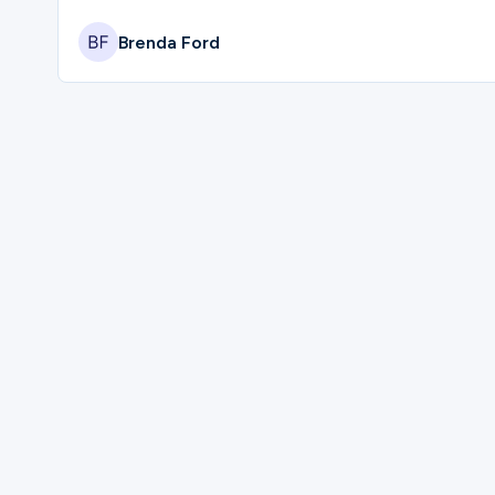
Brenda Ford
Please complete the form below to regi
First Name
Last Name