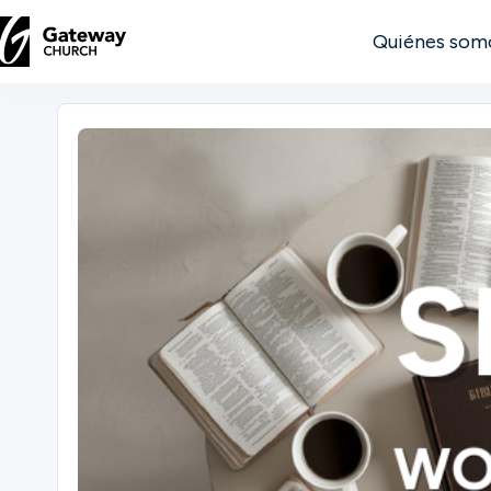
Quiénes som
DESCUBRE
Quiénes
somos
Ver
Ubicaciones
Conectar