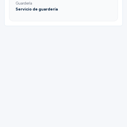
Guardería
Servicio de guardería
Please complete the form below to
register for (Coppell) Women | Mama
Bears | Jessica De La Chapelle.
First Name
Last Name