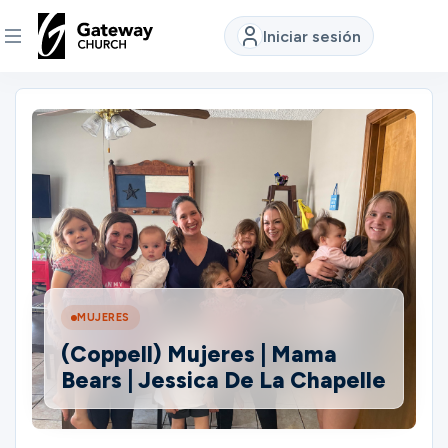
Iniciar sesión
DESCUBRE
Quiénes
somos
Ver
MUJERES
Ubicaciones
(Coppell) Mujeres | Mama
Bears | Jessica De La Chapelle
Conectar