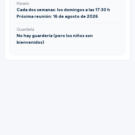
Horario
Cada dos semanas: los domingos a las 17:30 h
Próxima reunión: 16 de agosto de 2026
Guardería
No hay guardería (pero los niños son
bienvenidos)
Please complete the form below to
register for Food for Faith | Wylie | Barrett
& Shaye Hohner.