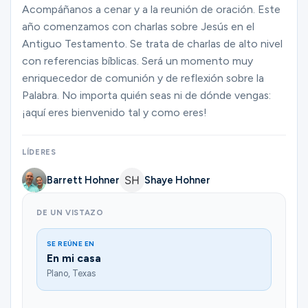
Acompáñanos a cenar y a la reunión de oración. Este
Ministerios
año comenzamos con charlas sobre Jesús en el
Antiguo Testamento. Se trata de charlas de alto nivel
con referencias bíblicas. Será un momento muy
Grupos
enriquecedor de comunión y de reflexión sobre la
Palabra. No importa quién seas ni de dónde vengas:
¡aquí eres bienvenido tal y como eres!
Dar
LÍDERES
Barrett Hohner
Shaye Hohner
Buscar
DE UN VISTAZO
Español
SE REÚNE EN
En mi casa
Plano, Texas