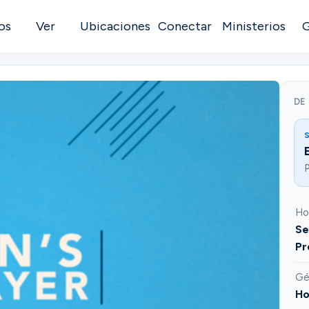
os
Ver
Ubicaciones
Conectar
Ministerios
DE
S
P
Ho
Se
Pr
Gé
H