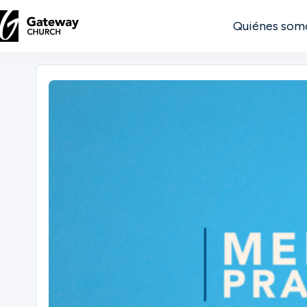
Quiénes som
DESCUBRE
Quiénes
somos
Ver
Ubicaciones
Conectar