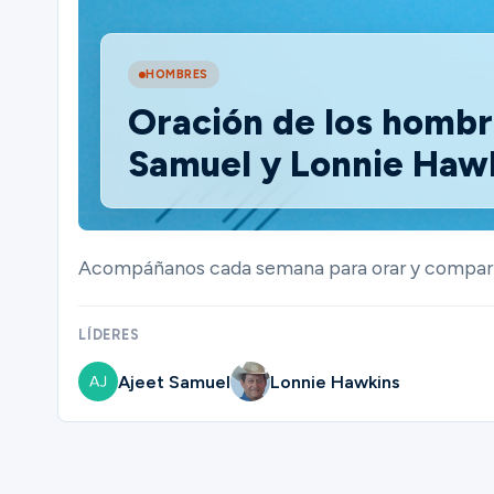
Ministerios
HOMBRES
Oración de los hombre
Samuel y Lonnie Haw
Grupos
Dar
Acompáñanos cada semana para orar y compart
LÍDERES
Buscar
Ajeet Samuel
Lonnie Hawkins
Español