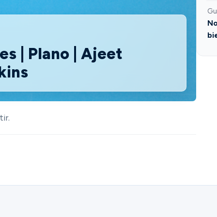
Gu
No
bi
s | Plano | Ajeet
kins
ir.