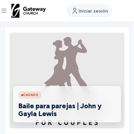
Iniciar sesión
DESCUBRE
Quiénes
somos
Ver
CASADO
Ubicaciones
Baile para parejas | John y
Gayla Lewis
Conectar