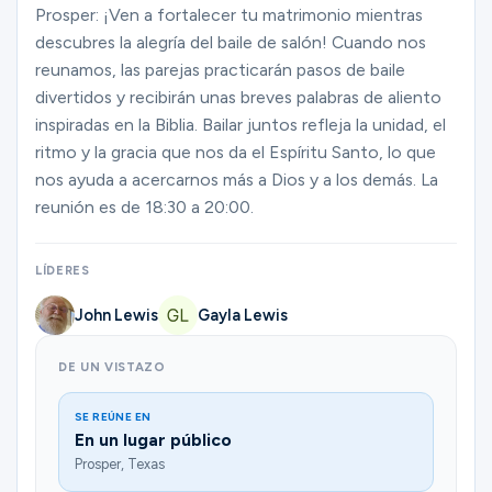
Ministerios
Prosper: ¡Ven a fortalecer tu matrimonio mientras
descubres la alegría del baile de salón! Cuando nos
reunamos, las parejas practicarán pasos de baile
divertidos y recibirán unas breves palabras de aliento
Grupos
inspiradas en la Biblia. Bailar juntos refleja la unidad, el
ritmo y la gracia que nos da el Espíritu Santo, lo que
nos ayuda a acercarnos más a Dios y a los demás. La
Dar
reunión es de 18:30 a 20:00.
LÍDERES
Buscar
John Lewis
Gayla Lewis
Español
DE UN VISTAZO
SE REÚNE EN
En un lugar público
Prosper, Texas