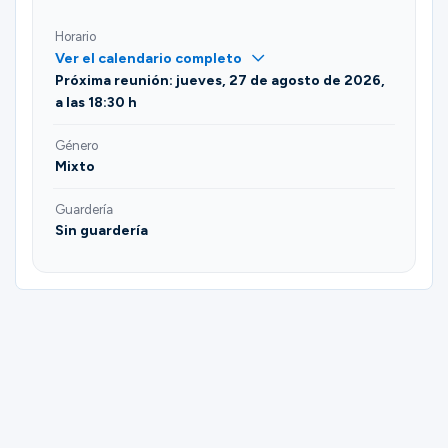
Horario
Ver el calendario completo
Próxima reunión: jueves, 27 de agosto de 2026,
a las 18:30 h
Género
Mixto
Guardería
Sin guardería
Please complete the form below to
register for Dancing for Couples | John