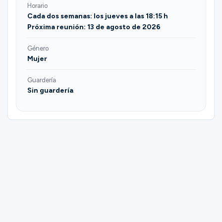
Horario
Cada dos semanas: los jueves a las 18:15 h
Próxima reunión: 13 de agosto de 2026
Género
Mujer
Guardería
Sin guardería
Please complete the form below to
register for Women in the Waiting Room |
Samantha Escobar & Marissa Valles.