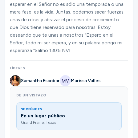
Ministerios
esperar en el Señor no es sólo una temporada o una
mera fase, es la vida. Juntas, podemos sacar fuerzas
unas de otras y abrazar el proceso de crecimiento
que Dios tiene reservado para nosotras. Estoy
Grupos
deseando que te unas a nosotros "Espero en el
Señor, todo mi ser espera, y en su palabra pongo mi
esperanza "Salmo 130:5 NVI
Dar
LÍDERES
Buscar
Samantha Escobar
Marissa Valles
DE UN VISTAZO
Español
SE REÚNE EN
En un lugar público
Grand Prairie, Texas