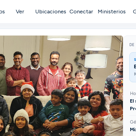
os
Ver
Ubicaciones
Conectar
Ministerios
DE
S
K
Ho
El
Pr
Gé
Mi