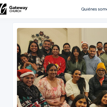
Quiénes som
DESCUBRE
Quiénes
somos
Ver
Ubicaciones
Conectar