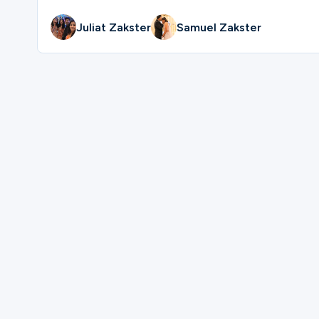
Juliat Zakster
Samuel Zakster
Please complete the form below to regi
First Name
Last Name