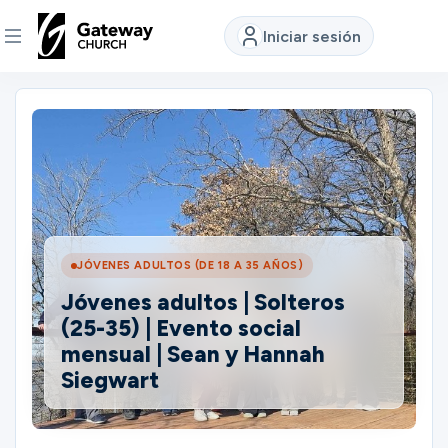
Iniciar sesión
DESCUBRE
Quiénes
somos
Ver
JÓVENES ADULTOS (DE 18 A 35 AÑOS)
Jóvenes adultos | Solteros
(25-35) | Evento social
Ubicaciones
mensual | Sean y Hannah
Siegwart
Conectar