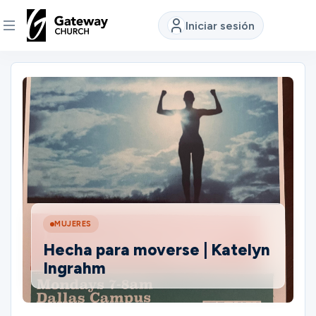
Iniciar sesión
DESCUBRE
Quiénes
somos
Ver
MUJERES
Ubicaciones
Hecha para moverse | Katelyn
Ingrahm
Conectar