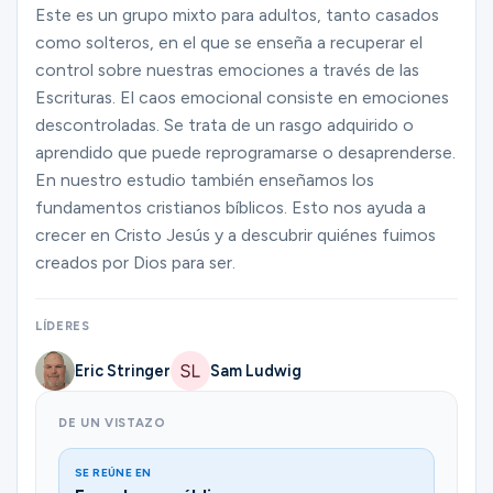
Ministerios
Este es un grupo mixto para adultos, tanto casados
como solteros, en el que se enseña a recuperar el
control sobre nuestras emociones a través de las
Escrituras. El caos emocional consiste en emociones
Grupos
descontroladas. Se trata de un rasgo adquirido o
aprendido que puede reprogramarse o desaprenderse.
En nuestro estudio también enseñamos los
Dar
fundamentos cristianos bíblicos. Esto nos ayuda a
crecer en Cristo Jesús y a descubrir quiénes fuimos
creados por Dios para ser.
Buscar
LÍDERES
Español
Eric Stringer
Sam Ludwig
DE UN VISTAZO
SE REÚNE EN