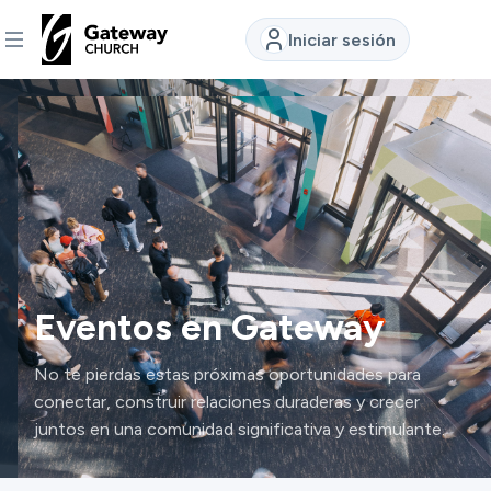
Iniciar sesión
DESCUBRE
Quiénes
somos
Ver
Eventos en Gateway
Ubicaciones
No te pierdas estas próximas oportunidades para
conectar, construir relaciones duraderas y crecer
juntos en una comunidad significativa y estimulante.
Conectar