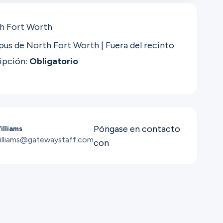
h Fort Worth
us de North Fort Worth | Fuera del recinto
ripción:
Obligatorio
Póngase en contacto
lliams
illiams@gatewaystaff.com
con