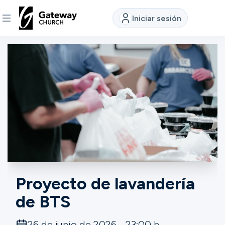
Iniciar sesión
DESCUBRE
Quiénes
somos
Ver
Ubicaciones
Proyecto de lavandería
de BTS
Conectar
26 de junio de 2026 - 23:00 h