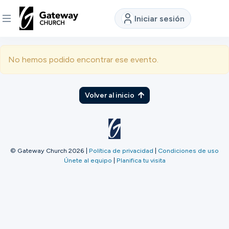
Iniciar sesión
DESCUBRE
No hemos podido encontrar ese evento.
Quiénes
somos
Volver al inicio
Ver
© Gateway Church 2026
|
Política de privacidad
|
Condiciones de uso
Únete al equipo
|
Planifica tu visita
Ubicaciones
Conectar