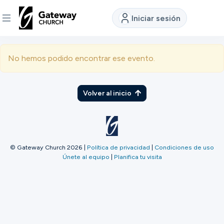
Iniciar sesión
DESCUBRE
No hemos podido encontrar ese evento.
Quiénes
somos
Volver al inicio
Ver
© Gateway Church 2026
|
Política de privacidad
|
Condiciones de uso
Únete al equipo
|
Planifica tu visita
Ubicaciones
Conectar