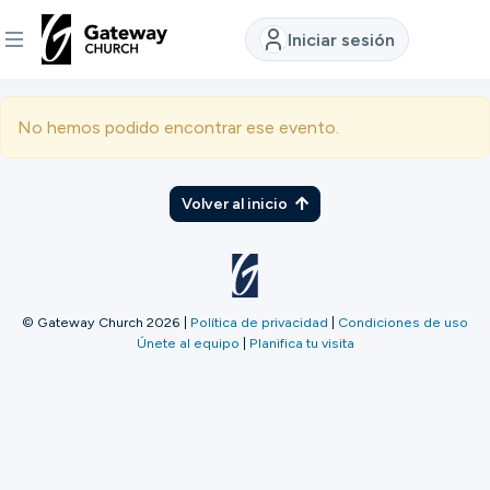
Iniciar sesión
DESCUBRE
No hemos podido encontrar ese evento.
Quiénes
somos
Volver al inicio
Ver
© Gateway Church 2026
|
Política de privacidad
|
Condiciones de uso
Únete al equipo
|
Planifica tu visita
Ubicaciones
Conectar