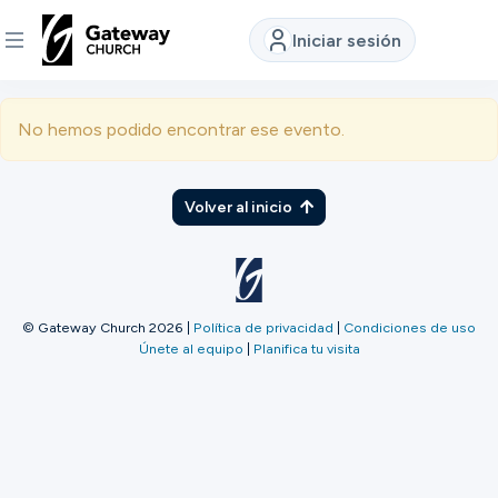
Iniciar sesión
DESCUBRE
No hemos podido encontrar ese evento.
Quiénes
somos
Volver al inicio
Ver
© Gateway Church 2026
|
Política de privacidad
|
Condiciones de uso
Únete al equipo
|
Planifica tu visita
Ubicaciones
Conectar