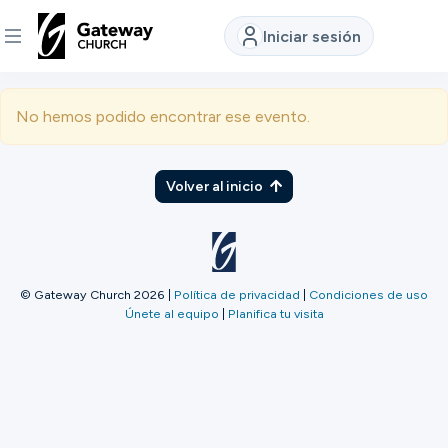
Iniciar sesión
DESCUBRE
No hemos podido encontrar ese evento.
Quiénes
somos
Volver al inicio
Ver
© Gateway Church 2026
|
Política de privacidad
|
Condiciones de uso
Únete al equipo
|
Planifica tu visita
Ubicaciones
Conectar