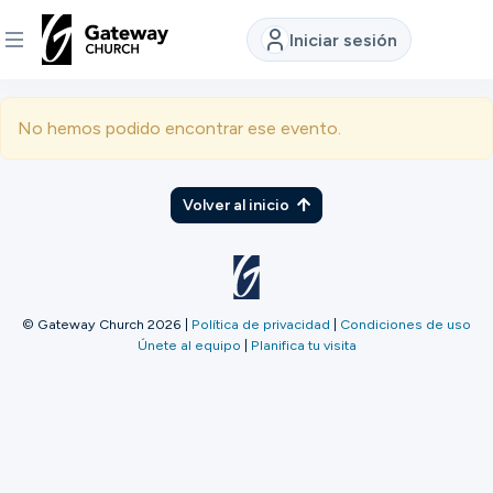
Iniciar sesión
DESCUBRE
No hemos podido encontrar ese evento.
Quiénes
somos
Volver al inicio
Ver
© Gateway Church 2026
|
Política de privacidad
|
Condiciones de uso
Únete al equipo
|
Planifica tu visita
Ubicaciones
Conectar