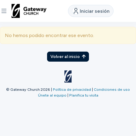
Iniciar sesión
DESCUBRE
No hemos podido encontrar ese evento.
Quiénes
somos
Volver al inicio
Ver
© Gateway Church 2026
|
Política de privacidad
|
Condiciones de uso
Únete al equipo
|
Planifica tu visita
Ubicaciones
Conectar