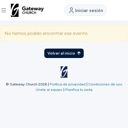
Iniciar sesión
DESCUBRE
No hemos podido encontrar ese evento.
Quiénes
somos
Volver al inicio
Ver
© Gateway Church 2026
|
Política de privacidad
|
Condiciones de uso
Únete al equipo
|
Planifica tu visita
Ubicaciones
Conectar